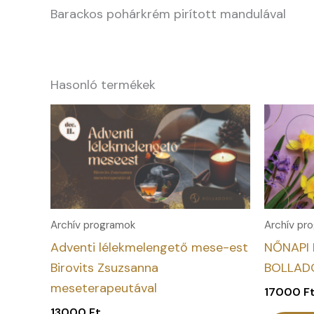
Barackos pohárkrém pirított mandulával
Hasonló termékek
Archív programok
Archív pr
Adventi lélekmelengető mese-est
NŐNAPI
Birovits Zsuzsanna
BOLLAD
meseterapeutával
17000
F
13000
Ft