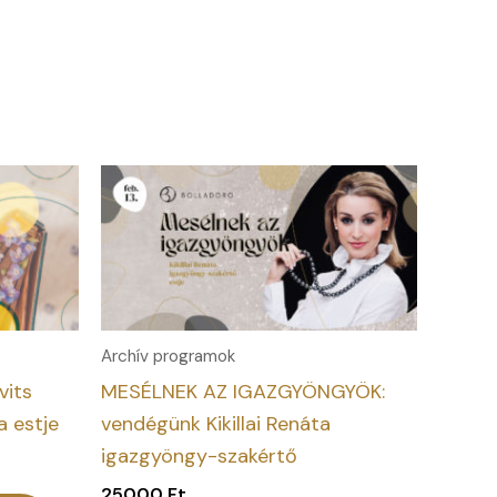
Archív programok
vits
MESÉLNEK AZ IGAZGYÖNGYÖK:
 estje
vendégünk Kikillai Renáta
igazgyöngy-szakértő
25000
Ft