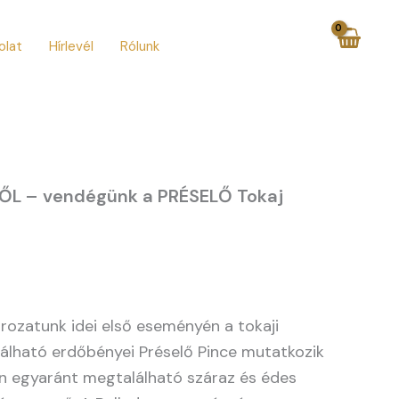
olat
Hírlevél
Rólunk
ŐL – vendégünk a PRÉSELŐ Tokaj
orozatunk idei első eseményén a tokaji
lálható erdőbényei Préselő Pince mutatkozik
an egyaránt megtalálható száraz és édes