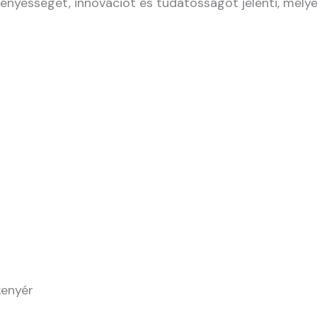
ényességet, innovációt és tudatosságot jelenti, melyet
kenyér