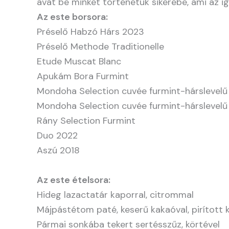
avat be minket történetük sikerébe, ami az ig
Az este borsora:
Préselő Habzó Hárs 2023
Préselő Methode Traditionelle
Etude Muscat Blanc
Apukám Bora Furmint
Mondoha Selection cuvée furmint-hárslevelű
Mondoha Selection cuvée furmint-hárslevelű
Rány Selection Furmint
Duo 2022
Aszú 2018
Az este ételsora:
Hideg lazactatár kaporral, citrommal
Májpástétom paté, keserű kakaóval, pirított 
Pármai sonkába tekert sertésszűz, körtével