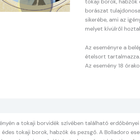
tokaji borok, habzók
borászat tulajdonosa
sikerébe, ami az igén
melyet kívülről hozta
Az eseményre a belép
ételsort tartalmazza.
Az esemény 18 órakor
ényén a tokaji borvidék szívében található erdőbényei
 édes tokaji borok, habzók és pezsgő. A Bolladoro es