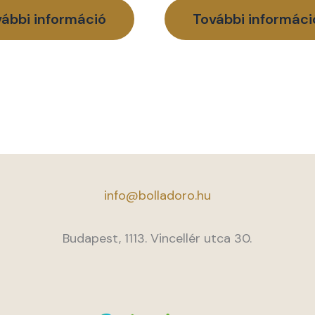
ábbi információ
További informáci
info@bolladoro.hu
Budapest, 1113. Vincellér utca 30.