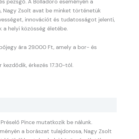
 és pezsgő. A Bolladoro eseményén a
, Nagy Zsolt avat be minket történetük
yességet, innovációt és tudatosságot jelenti,
k a helyi közösség életébe.
őjegy ára 29.000 Ft, amely a bor- és
 kezdődik, érkezés 17.30-tól.
 Préselő Pince mutatkozik be nálunk.
eményén a borászat tulajdonosa, Nagy Zsolt