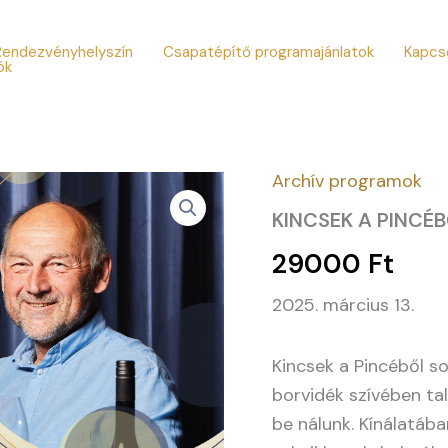
Rendezvényhelyszín
Csapatépítő programajánlatok
Kapcs
ók
Archív programok
KINCSEK A PINCÉB
29000
Ft
2025. március 13.
Kincsek a Pincéből s
borvidék szívében ta
be nálunk. Kínálatáb