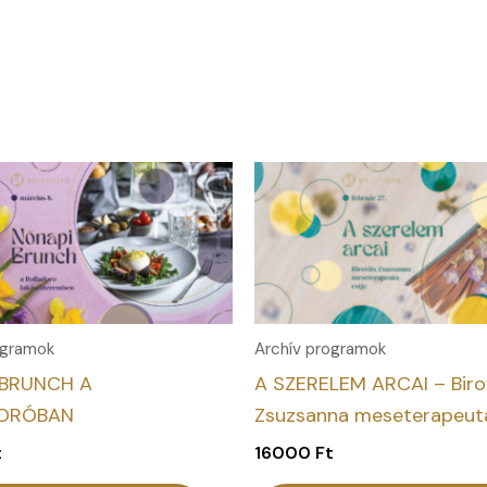
ogramok
Archív programok
 BRUNCH A
A SZERELEM ARCAI – Biro
ORÓBAN
Zsuzsanna meseterapeuta
t
16000
Ft