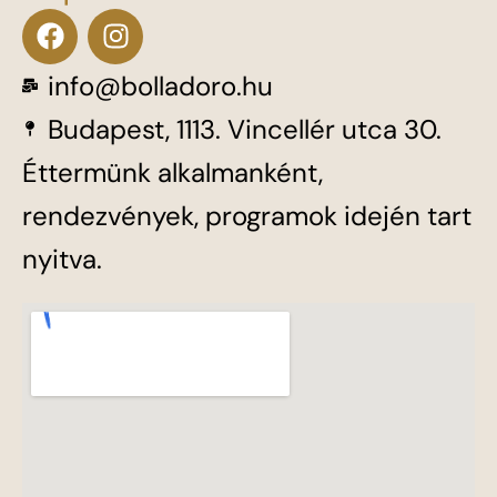
F
I
a
n
c
s
info@bolladoro.hu
e
t
Budapest, 1113. Vincellér utca 30.
b
a
o
g
Éttermünk alkalmanként,
o
r
k
a
rendezvények, programok idején tart
m
nyitva.