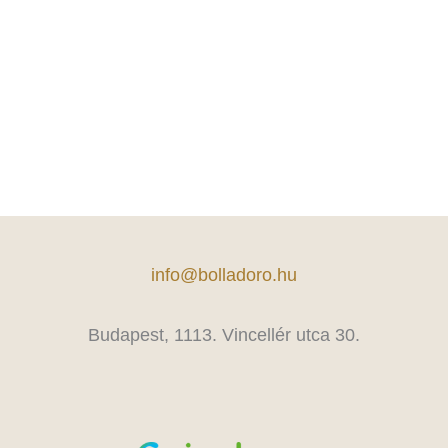
info@bolladoro.hu
Budapest, 1113. Vincellér utca 30.