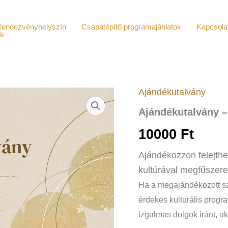
endezvényhelyszín
Csapatépítő programajánlatok
Kapcsola
ók
Ajándékutalvány
Ajándékutalvány
-
Ajándékutalvány –
10.000
Ft
10000
Ft
értékű
mennyiség
Ajándékozzon felejthe
kultúrával megfűszere
Ha a megajándékozott szer
érdekes kulturális progr
izgalmas dolgok iránt, 