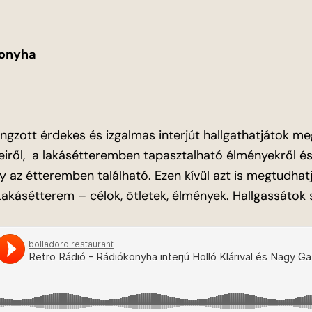
konyha
gzott érdekes és izgalmas interjút hallgathatjátok meg
 ízeiről, a lakásétteremben tapasztalható élményekről 
ely az étteremben található. Ezen kívül azt is megtudha
Lakásétterem – célok, ötletek, élmények. Hallgassátok 