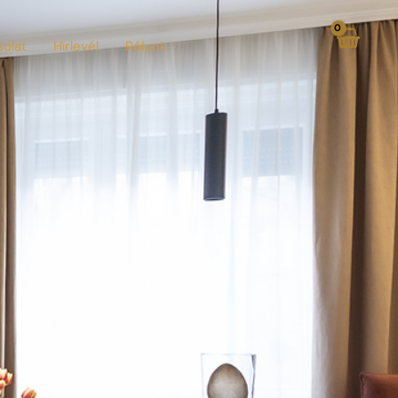
olat
Hírlevél
Rólunk