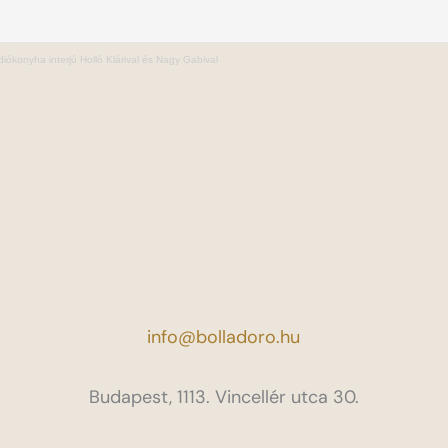
iókonyha interjú Holló Klárival és Nagy Gabival
info@bolladoro.hu
Budapest, 1113. Vincellér utca 30.