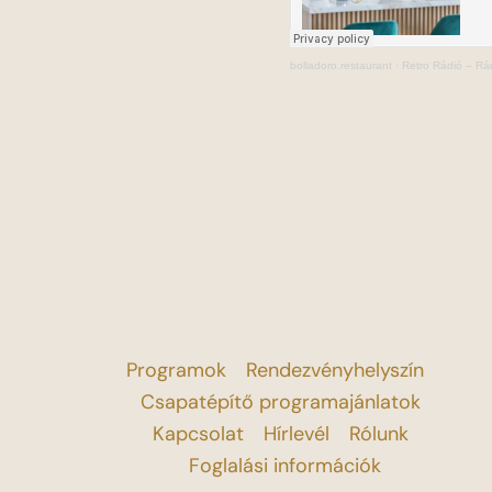
bolladoro.restaurant
·
Retro Rádió – Rád
Programok
Rendezvényhelyszín
Csapatépítő programajánlatok
Kapcsolat
Hírlevél
Rólunk
Foglalási információk