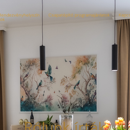
Rendezvényhelyszín
Csapatépítő programajánlatok
Kapcs
iók
Rólunk írták