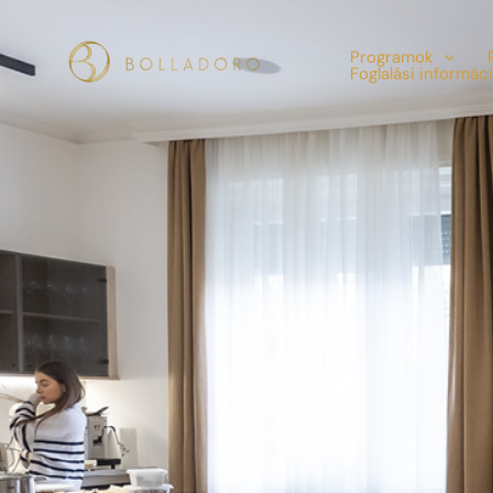
Skip
to
Programok
Foglalási informác
content